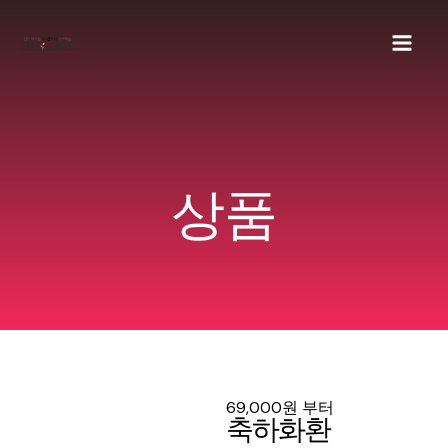
콘
Mai
텐
Men
츠
로
건
너
상품
뛰
기
69,000원 부터
축하화환